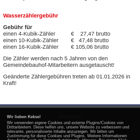
Wasserzählergebühr
Gebühr für
einen 4-Kubik-Zähler € 27,47 brutto
einen 10-Kubik-Zähler € 47,48 brutto
einen 16-Kubik-Zähler € 105,06 brutto
Die Zähler werden nach 5 Jahren von den
Gemeindebauhof-Mitarbeitern ausgetauscht!
Geänderte Zählergebühren treten ab 01.01.2026 in
Kraft!
Impressum
Wir lieben Kekse!
Wir verwenden eigene Cookies und externe Plugins/Cookies von
Datenschutzerklärung
Drittanbietern. Diese helfen uns, unsere Website zu verbessern und
relevante, personalisierte Inhalte anzuzeigen. Wir bitten um
Barrierefreiheit
Zustimmung für diese Cookies und Plugins. Weitere Informationen
made by
media
werk