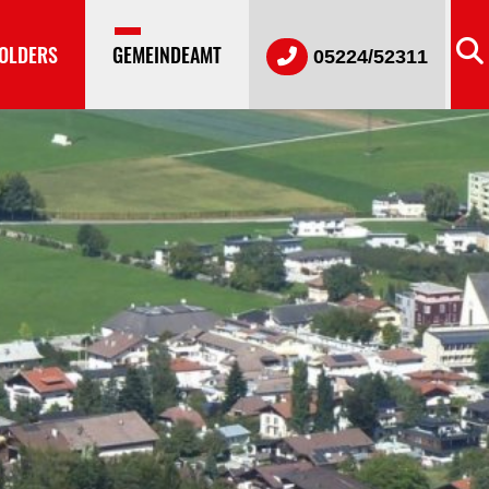
OLDERS
GEMEINDEAMT
05224/52311